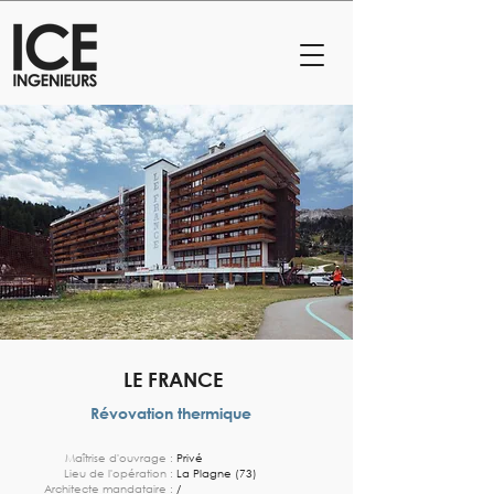
LE FRANCE
Révovation thermique
Maîtrise d'ouvrage :
Privé
Lieu de l'opération :
La Plagne (73)
Architecte mandataire :
/