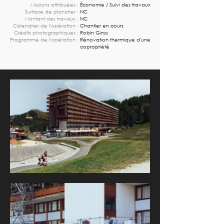
Missions attribuées :
Économie / Suivi des travaux
Surface de plancher :
NC
Montant des travaux :
NC
Calendrier de l'opération :
Chantier en cours
Crédits photographiques :
Robin Ginss
Programme de l'opération :
Rénovation thermique d'une
copropriété