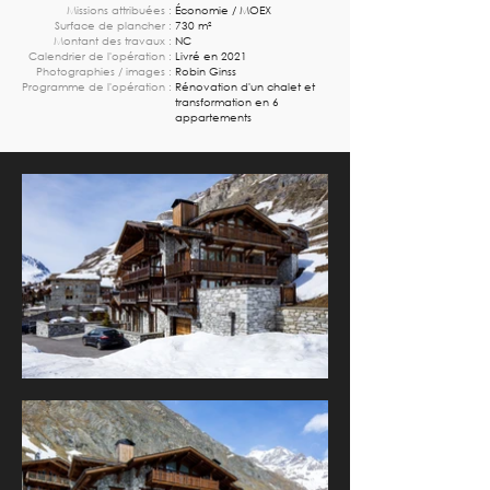
Missions attribuées :
Économie / MOEX
Surface de plancher :
730 m²
Montant des travaux :
NC
Calendrier de l'opération :
Livré en 2021
Photographies / images :
Robin Ginss
Programme de l'opération :
Rénovation d'un chalet et
transformation en 6
appartements