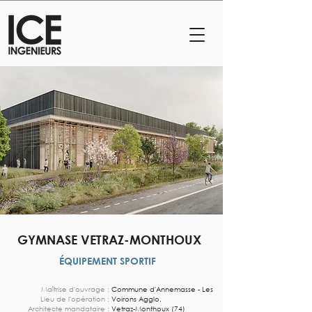
GYMNASE VETRAZ-MONTHOUX
ÉQUIPEMENT SPORTIF
Maîtrise d'ouvrage :
Commune d'Annemasse - Les
Lieu de l'opération :
Voirons Agglo.
Architecte mandataire :
Vetraz-Monthoux (74)