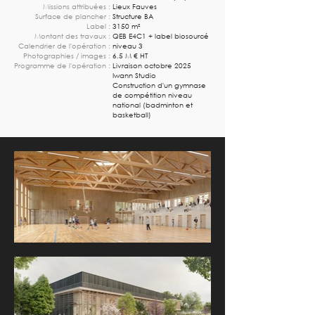
Missions attribuées :
Lieux Fauves
Surface de plancher :
Structure BA
Label :
3150 m²
Montant des travaux :
QEB E4C1 + label biosourcé
Calendrier de l'opération :
niveau 3
Photographies / images :
6.5 M € HT
Programme de l'opération :
Livraison octobre 2025
Iwann Studio
Construction d'un gymnase
de compétition niveau
national (badminton et
basketball)